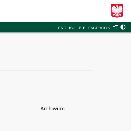
format_size
contrast
ENGLISH
BIP
FACEBOOK
Archiwum