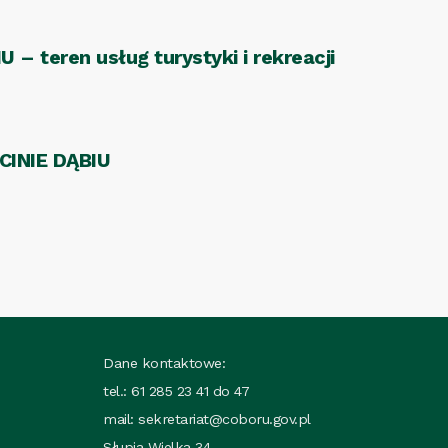
eren usług turystyki i rekreacji
INIE DĄBIU
Dane kontaktowe:
tel.: 61 285 23 41 do 47
mail:
sekretariat@coboru.gov.pl
Słupia Wielka 34