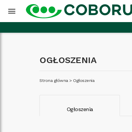
Przejdź do treści
Wróć na górę
menu
OGŁOSZENIA
Strona główna
>
Ogłoszenia
Ogłoszenia