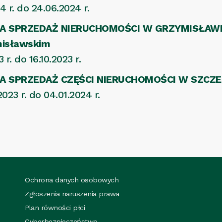
 r. do 24.06.2024 r.
SPRZEDAŻ NIERUCHOMOŚCI W GRZYMISŁAWIU – t
misławskim
r. do 16.10.2023 r.
A SPRZEDAŻ CZĘŚCI NIERUCHOMOŚCI W SZCZEC
023 r. do 04.01.2024 r.
Ochrona danych osobowych
Zgłoszenia naruszenia prawa
Plan równości płci
Cyberbezpieczeństwo