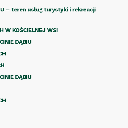
eren usług turystyki i rekreacji
H W KOŚCIELNEJ WSI
INIE DĄBIU
CH
CH
INIE DĄBIU
CH