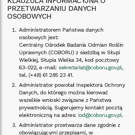
KLAUZULA INFORMACYJNA O
PRZETWARZANIU DANYCH
OSOBOWYCH
Administratorem Państwa danych
osobowych jest:
Centralny Ośrodek Badania Odmian Roślin
Uprawnych (COBORU) z siedzibą w Słupi
Wielkiej, Słupia Wielka 34, kod pocztowy
63-022, e-mail:
sekretariat@coboru.gov.pl
,
tel. (+48) 61 285 23 41.
Administrator powołał Inspektora Ochrony
Danych, do którego można kierować
wszelkie wnioski związane z Państwa
prywatnością. Sugerujemy kontakt pocztą
elektroniczną na adres:
iod@coboru.gov.pl
.
Administrator przetwarza dane zgodnie z
obowiązującymi przepisami, w