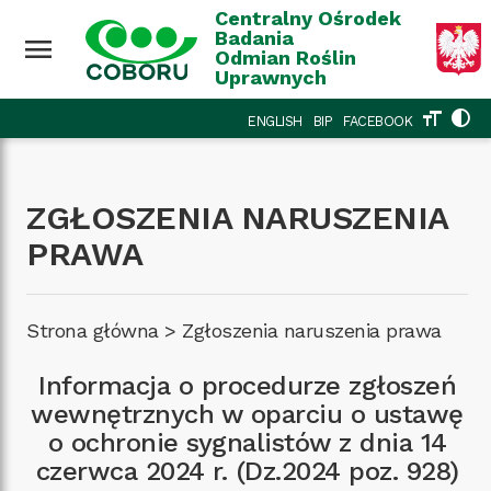
Przejdź do treści
Wróć na górę
Centralny Ośrodek
Badania
menu
Odmian Roślin
Uprawnych
format_size
contrast
ENGLISH
BIP
FACEBOOK
ZGŁOSZENIA NARUSZENIA
PRAWA
Strona główna
>
Zgłoszenia naruszenia prawa
Informacja o procedurze zgłoszeń
wewnętrznych w oparciu o ustawę
o ochronie sygnalistów z dnia 14
czerwca 2024 r. (Dz.2024 poz. 928)