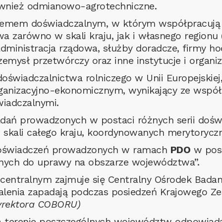
ównież odmianowo-agrotechniczne.
mem doświadczalnym, w którym współpracują ze
a zarówno w skali kraju, jak i własnego regionu
 administracja rządowa, służby doradcze, firmy h
emysł przetwórczy oraz inne instytucje i organiza
wiadczalnictwa rolniczego w Unii Europejskiej,
rganizacyjno-ekonomicznym, wynikający ze współ
iadczalnymi.
adań prowadzonych w postaci różnych serii doś
 skali całego kraju, koordynowanych merytorycz
doświadczeń prowadzonych w ramach
PDO
w pos
anych do uprawy na obszarze województwa”.
 centralnym zajmuje się Centralny Ośrodek Bad
ustalenia zapadają podczas posiedzeń Krajowego 
dyrektora COBORU)
 terenie poszczególnych województw odpowiadaj