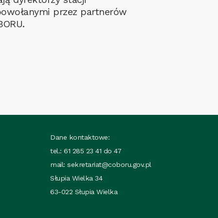
powołanymi przez partnerów
OBORU.
Dane kontaktowe:
tel.: 61 285 23 41 do 47
mail:
sekretariat@coboru.gov.pl
Słupia Wielka 34
63-022 Słupia Wielka