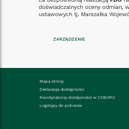
doświadczalnych oceny odmian, 
ustawowych tj. Marszałka Wojewód
ZARZĄDZENIE
Mapa strony
Deklaracja dostępności
Koordynatorzy dostępności w COBORU
Logotypy do pobrania