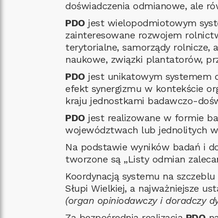
doświadczenia odmianowe, ale r
PDO
jest wielopodmiotowym syste
zainteresowane rozwojem rolnictw
terytorialne, samorządy rolnicze,
naukowe, związki plantatorów, prz
PDO
jest unikatowym systemem doś
efekt synergizmu w kontekście o
kraju jednostkami badawczo-dośw
PDO
jest realizowane w formie b
województwach lub jednolitych w
Na podstawie wyników badań i 
tworzone są „Listy odmian zalec
Koordynacją systemu na szczeblu
Słupi Wielkiej, a najważniejsze 
(organ opiniodawczy i doradczy 
Za bezpośrednią realizacją
PDO
na