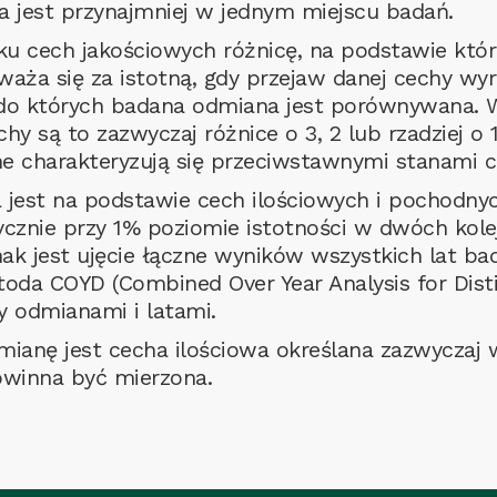
a jest przynajmniej w jednym miejscu badań.
u cech jakościowych różnicę, na podstawie któr
waża się za istotną, gdy przejaw danej cechy wy
do których badana odmiana jest porównywana. W
hy są to zazwyczaj różnice o 3, 2 lub rzadziej o
 charakteryzują się przeciwstawnymi stanami c
jest na podstawie cech ilościowych i pochodnych
ycznie przy 1% poziomie istotności w dwóch kole
nak jest ujęcie łączne wyników wszystkich lat b
a COYD (Combined Over Year Analysis for Distin
zy odmianami i latami.
mianę jest cecha ilościowa określana zazwyczaj 
owinna być mierzona.