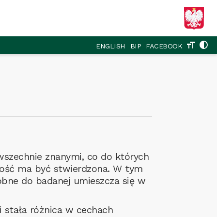
format_size
contrast
ENGLISH
BIP
FACEBOOK
szechnie znanymi, co do których
ość ma być stwierdzona. W tym
dobne do badanej umieszcza się w
i stała różnica w cechach