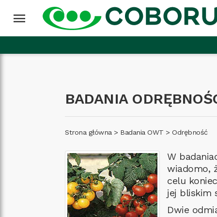
Przejdź do treści
Wróć na górę
menu
BADANIA ODRĘBNOŚ
Strona główna
>
Badania OWT
>
Odrębność
W badaniac
wiadomo, ż
celu konie
jej bliskim
Dwie odmia