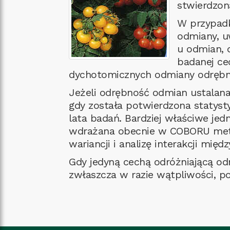
stwierdzon
W przypadk
odmiany, u
u odmian, 
badanej cec
dychotomicznych odmiany odrębne
Jeżeli odrębność odmian ustalana 
gdy została potwierdzona statyst
lata badań. Bardziej właściwe jed
wdrażana obecnie w COBORU metod
wariancji i analizę interakcji międ
Gdy jedyną cechą odróżniającą od
zwłaszcza w razie wątpliwości, p