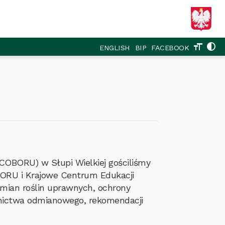
format_size
contrast
ENGLISH
BIP
FACEBOOK
COBORU) w Słupi Wielkiej gościliśmy
BORU i Krajowe Centrum Edukacji
dmian roślin uprawnych, ochrony
nictwa odmianowego, rekomendacji