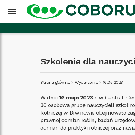
Przejdź do treści
Wróć na górę
menu
Szkolenie dla nauczyci
Strona główna
>
Wydarzenia
>
16.05.2023
W dniu
16 maja 2023
r. w Centrali Ce
30 osobową grupę nauczycieli szkół r
Rolniczej w Brwinowie obejmowało zag
prawnej odmian roślin, badań urzędo
odmian do praktyki rolniczej oraz nasi