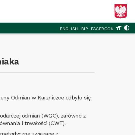
format_size
contrast
ENGLISH
BIP
FACEBOOK
niaka
ceny Odmian w Karzniczce odbyło się
podarczej odmian (WGO), zarówno z
wnania i trwałości (OWT).
e metodyczne związane z