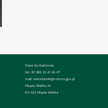
Dane kontaktowe:
tel.: 61 285 23 41 do 47
mail:
sekretariat@coboru.gov.pl
Słupia Wielka 34
63-022 Słupia Wielka