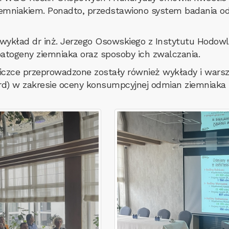
niakiem. Ponadto, przedstawiono system badania odrę
kład dr inż. Jerzego Osowskiego z Instytutu Hodowli 
atogeny ziemniaka oraz sposoby ich zwalczania.
zce przeprowadzone zostały również wykłady i warsz
d) w zakresie oceny konsumpcyjnej odmian ziemniaka 