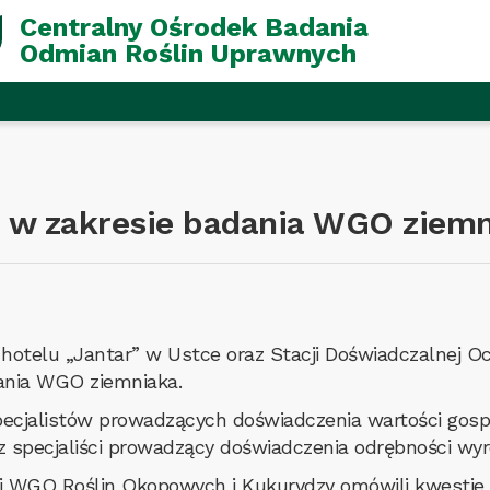
Centralny Ośrodek Badania
Odmian Roślin Uprawnych
 w zakresie badania WGO ziem
 hotelu „Jantar” w Ustce oraz Stacji Doświadczalnej O
ania WGO ziemniaka.
specjalistów prowadzących doświadczenia wartości gos
specjaliści prowadzący doświadczenia odrębności wyró
wni WGO Roślin Okopowych i Kukurydzy omówili kwesti