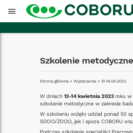
Przejdź do treści
Wróć na górę
menu
Szkolenie metodyczne
Strona główna
>
Wydarzenia
>
13-14.04.2023
W dniach
13-14 kwietnia 2023
roku w
szkolenie metodyczne w zakresie bad
W szkoleniu wzięło udział ponad 50 
SDOO/ZDOO, jak i spoza COBORU oraz 
Podczas szkolenia specjaliści Praco