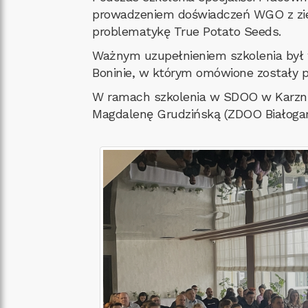
prowadzeniem doświadczeń WGO z ziem
problematykę True Potato Seeds.
Ważnym uzupełnieniem szkolenia był wy
Boninie, w którym omówione zostały p
W ramach szkolenia w SDOO w Karznic
Magdalenę Grudzińską (ZDOO Białogar