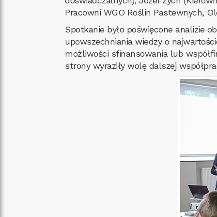
doświadczalnych), Józef Zych (Kierow
Pracowni WGO Roślin Pastewnych, Olei
Spotkanie było poświęcone analizie o
upowszechniania wiedzy o najwartośc
możliwości sfinansowania lub współfi
strony wyraziły wolę dalszej współpr