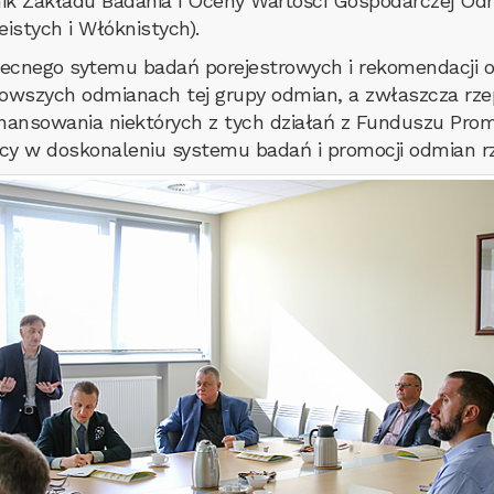
nik Zakładu Badania i Oceny Wartości Gospodarczej Odm
stych i Włóknistych).
becnego sytemu badań porejestrowych i rekomendacji od
iowszych odmianach tej grupy odmian, a zwłaszcza rz
nansowania niektórych z tych działań z Funduszu Promo
acy w doskonaleniu systemu badań i promocji odmian r