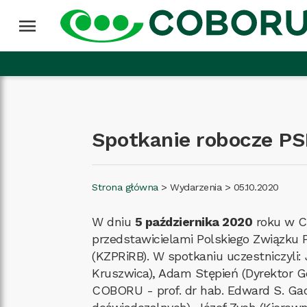
Przejdź do treści
Wróć na górę
menu
Spotkanie robocze 
Strona główna
>
Wydarzenia
>
05.10.2020
W dniu
5 października 2020
roku w C
przedstawicielami Polskiego Związku 
(KZPRiRB). W spotkaniu uczestniczyli:
Kruszwica), Adam Stępień (Dyrektor G
COBORU - prof. dr hab. Edward S. G