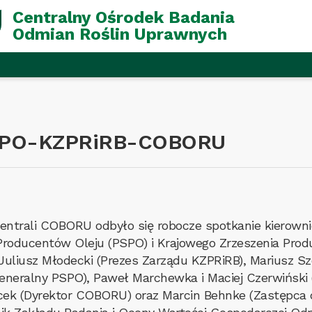
Centralny Ośrodek Badania
Odmian Roślin Uprawnych
PSPO-KZPRiRB-COBORU
entrali COBORU odbyło się robocze spotkanie kierown
Producentów Oleju (PSPO) i Krajowego Zrzeszenia Prod
 Juliusz Młodecki (Prezes Zarządu KZPRiRB), Mariusz S
eneralny PSPO), Paweł Marchewka i Maciej Czerwiński 
acek (Dyrektor COBORU) oraz Marcin Behnke (Zastępc