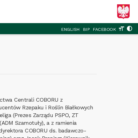
format_size
contrast
ENGLISH
BIP
FACEBOOK
ictwa Centrali COBORU z
ucentów Rzepaku i Roślin Białkowych
zeliga (Prezes Zarządu PSPO, ZT
(ADM Szamotuły), a z ramienia
a dyrektora COBORU ds. badawczo-