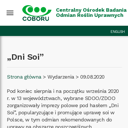
Przejdź do treści
Wróć na górę
Centralny Ośrodek Badania
menu
Odmian Roślin Uprawnych
ENGLISH
„Dni Soi”
Strona główna
>
Wydarzenia
>
09.08.2020
Pod koniec sierpnia i na początku września 2020
r. w 13 województwach, wybrane SDOO/ZDOO
zorganizowały imprezy polowe pod hasłem „Dni
Soi”, popularyzujące i promujące uprawę soi w
Polsce, w tym odmian rekomendowanych do
uprawy na obszarze poszczególnych