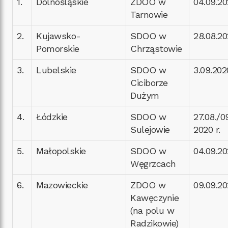
1.
Dolnośląskie
ZDOO w
04.09.20
Tarnowie
2.
Kujawsko-
SDOO w
28.08.20
Pomorskie
Chrząstowie
3.
Lubelskie
SDOO w
3.09.2020
Ciciborze
Dużym
4.
Łódzkie
SDOO w
27.08./0
Sulejowie
2020 r.
5.
Małopolskie
SDOO w
04.09.20
Węgrzcach
6.
Mazowieckie
ZDOO w
09.09.20
Kawęczynie
(na polu w
Radzikowie)