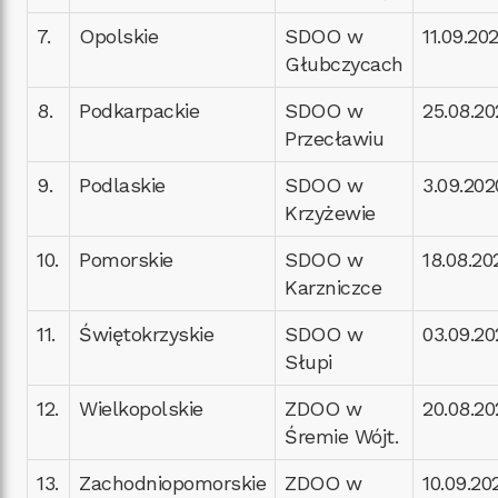
7.
Opolskie
SDOO w
11.09.202
Głubczycach
8.
Podkarpackie
SDOO w
25.08.20
Przecławiu
9.
Podlaskie
SDOO w
3.09.2020
Krzyżewie
10.
Pomorskie
SDOO w
18.08.202
Karzniczce
11.
Świętokrzyskie
SDOO w
03.09.20
Słupi
12.
Wielkopolskie
ZDOO w
20.08.20
Śremie Wójt.
13.
Zachodniopomorskie
ZDOO w
10.09.202