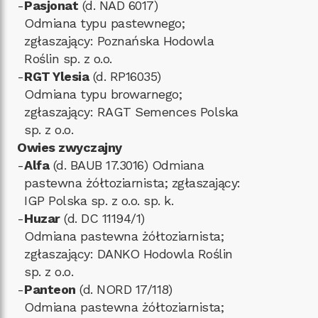
-
Pasjonat
(d. NAD 6017)
Odmiana typu pastewnego;
zgłaszający: Poznańska Hodowla
Roślin sp. z o.o.
-
RGT Ylesia
(d. RP16035)
Odmiana typu browarnego;
zgłaszający: RAGT Semences Polska
sp. z o.o.
Owies zwyczajny
-
Alfa
(d. BAUB 17.3016) Odmiana
pastewna żółtoziarnista; zgłaszający:
IGP Polska sp. z o.o. sp. k.
-
Huzar
(d. DC 11194/1)
Odmiana pastewna żółtoziarnista;
zgłaszający: DANKO Hodowla Roślin
sp. z o.o.
-
Panteon
(d. NORD 17/118)
Odmiana pastewna żółtoziarnista;