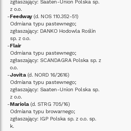
zgłaszający: Saaten-Union Polska sp.
z o.o.
-
Feedway
(d. NOS 110.352-51)
Odmiana typu pastewnego;
zgłaszający: DANKO Hodowla Roślin
sp. z o.o.
-
Flair
Odmiana typu pastewnego;
zgłaszający: SCANDAGRA Polska sp. z
o.o.
-
Jovita
(d. NORD 16/2616)
Odmiana typu pastewnego;
zgłaszający: Saaten-Union Polska sp.
z o.o.
-
Mariola
(d. STRG 705/16)
Odmiana typu browarnego;
zgłaszający: IGP Polska sp. z o.o. sp.
k.