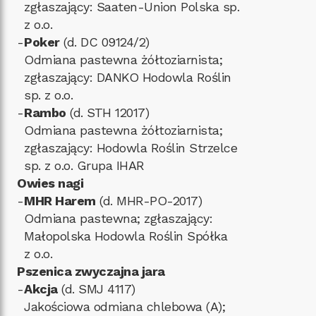
zgłaszający: Saaten-Union Polska sp.
z o.o.
-
Poker
(d. DC 09124/2)
Odmiana pastewna żółtoziarnista;
zgłaszający: DANKO Hodowla Roślin
sp. z o.o.
-
Rambo
(d. STH 12017)
Odmiana pastewna żółtoziarnista;
zgłaszający: Hodowla Roślin Strzelce
sp. z o.o. Grupa IHAR
Owies nagi
-
MHR Harem
(d. MHR-PO-2017)
Odmiana pastewna; zgłaszający:
Małopolska Hodowla Roślin Spółka
z o.o.
Pszenica zwyczajna jara
-
Akcja
(d. SMJ 4117)
Jakościowa odmiana chlebowa (A);