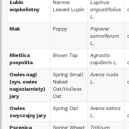
Łubin
Narrow
Lupinus
wąskolistny
Leaved Lupin
angustifolius
L.
Mak
Poppy
Papaver
somniferum
L.
Mietlica
Brown Top
Agrostis
pospolita
capillaris L.
Owies nagi
Spring Small
Avena nuda
(syn. owies
Naked
L.
nagoziarnisty)
Oat/Hulless
jary
Oat
Owies
Spring Oat
Avena sativa
zwyczajny jary
L.
Pszenica
Spring Wheat
Triticum