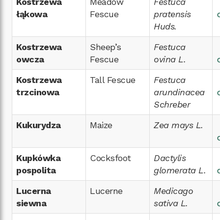
Kostrzewa
Meadow
Festuca
łąkowa
Fescue
pratensis
Huds.
Kostrzewa
Sheep’s
Festuca
owcza
Fescue
ovina L.
Kostrzewa
Tall Fescue
Festuca
trzcinowa
arundinacea
Schreber
Kukurydza
Maize
Zea mays L.
Kupkówka
Cocksfoot
Dactylis
pospolita
glomerata L.
Lucerna
Lucerne
Medicago
siewna
sativa L.