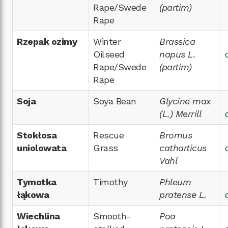
Rape/Swede
(partim)
Rape
Rzepak ozimy
Winter
Brassica
Oilseed
napus L.
Rape/Swede
(partim)
Rape
Soja
Soya Bean
Glycine max
(L.) Merrill
Stokłosa
Rescue
Bromus
uniolowata
Grass
catharticus
Vahl
Tymotka
Timothy
Phleum
łąkowa
pratense L.
Wiechlina
Smooth-
Poa