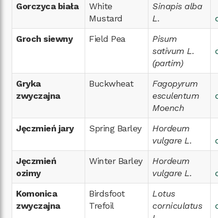
Gorczyca biała
White
Sinapis alba
Mustard
L.
Groch siewny
Field Pea
Pisum
sativum L.
(partim)
Gryka
Buckwheat
Fagopyrum
zwyczajna
esculentum
Moench
Jęczmień jary
Spring Barley
Hordeum
vulgare L.
Jęczmień
Winter Barley
Hordeum
ozimy
vulgare L.
Komonica
Birdsfoot
Lotus
zwyczajna
Trefoil
corniculatus
L.