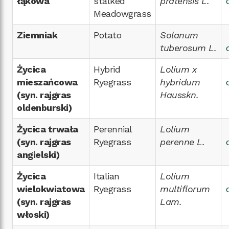
łąkowa
stalked
pratensis L.
Meadowgrass
Ziemniak
Potato
Solanum
tuberosum L.
Życica
Hybrid
Lolium x
mieszańcowa
Ryegrass
hybridum
(syn. rajgras
Hausskn.
oldenburski)
Życica trwała
Perennial
Lolium
(syn. rajgras
Ryegrass
perenne L.
angielski)
Życica
Italian
Lolium
wielokwiatowa
Ryegrass
multiflorum
(syn. rajgras
Lam.
włoski)