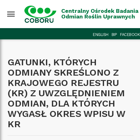
Przejdź do treści
Wróć na górę
Centralny Ośrodek Badania
menu
Odmian Roślin Uprawnych
ENGLISH
BIP
FACEBOOK
GATUNKI, KTÓRYCH
ODMIANY SKREŚLONO Z
KRAJOWEGO REJESTRU
(KR) Z UWZGLĘDNIENIEM
ODMIAN, DLA KTÓRYCH
WYGASŁ OKRES WPISU W
KR