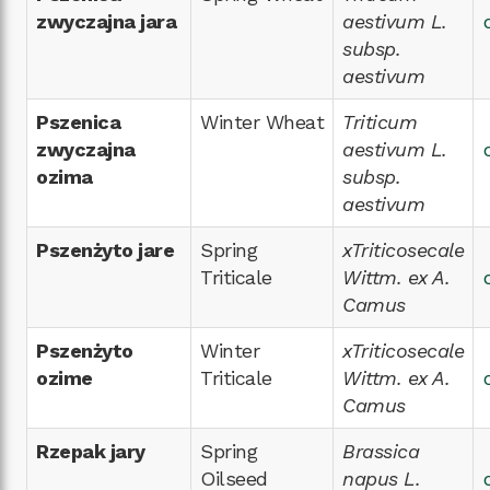
zwyczajna jara
aestivum L.
subsp.
aestivum
Pszenica
Winter Wheat
Triticum
zwyczajna
aestivum L.
ozima
subsp.
aestivum
Pszenżyto jare
Spring
xTriticosecale
Triticale
Wittm. ex A.
Camus
Pszenżyto
Winter
xTriticosecale
ozime
Triticale
Wittm. ex A.
Camus
Rzepak jary
Spring
Brassica
Oilseed
napus L.