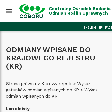
Przejdź do treści
Wróć na górę
Centralny Ośrodek Badania
menu
Odmian Roślin Uprawnych
ENGLISH
BIP
FAC
ODMIANY WPISANE DO
KRAJOWEGO REJESTRU
(KR)
Strona główna
>
Krajowy rejestr
>
Wykaz
gatunków odmian wpisanych do KR
>
Wykaz
odmian wpisanych do KR
Len oleisty