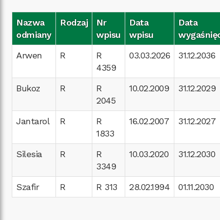
Nazwa
Rodzaj
Nr
Data
Data
odmiany
wpisu
wpisu
wygaśnięc
Arwen
R
R
03.03.2026
31.12.2036
4359
Bukoz
R
R
10.02.2009
31.12.2029
2045
Jantarol
R
R
16.02.2007
31.12.2027
1833
Silesia
R
R
10.03.2020
31.12.2030
3349
Szafir
R
R 313
28.02.1994
01.11.2030