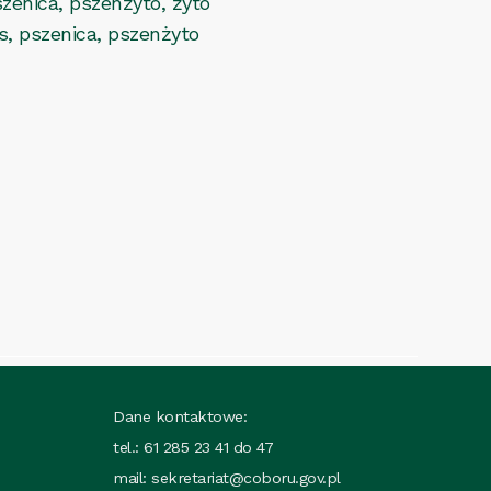
zenica, pszenżyto, żyto
s, pszenica, pszenżyto
Dane kontaktowe:
tel.: 61 285 23 41 do 47
mail:
sekretariat@coboru.gov.pl