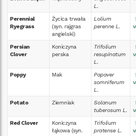
L.
Perennial
Życica trwała
Lolium
Ryegrass
(syn. rajgras
perenne L.
v
angielski)
Persian
Koniczyna
Trifolium
Clover
perska
resupinatum
v
L.
Poppy
Mak
Papaver
somniferum
v
L.
Potato
Ziemniak
Solanum
tuberosum L.
v
Red Clover
Koniczyna
Trifolium
łąkowa (syn.
pratense L.
v