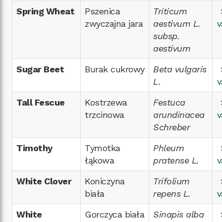
Spring Wheat
Pszenica
Triticum
zwyczajna jara
aestivum L.
v
subsp.
aestivum
Sugar Beet
Burak cukrowy
Beta vulgaris
L.
v
Tall Fescue
Kostrzewa
Festuca
trzcinowa
arundinacea
v
Schreber
Timothy
Tymotka
Phleum
łąkowa
pratense L.
v
White Clover
Koniczyna
Trifolium
biała
repens L.
v
White
Gorczyca biała
Sinapis alba