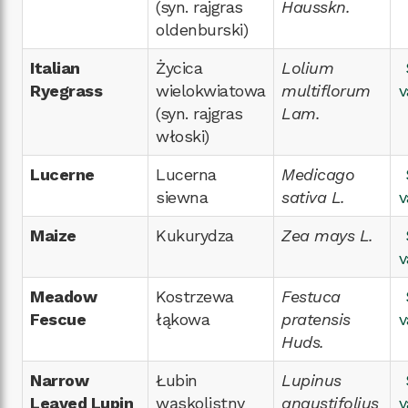
(syn. rajgras
Hausskn.
oldenburski)
Italian
Życica
Lolium
Ryegrass
wielokwiatowa
multiflorum
v
(syn. rajgras
Lam.
włoski)
Lucerne
Lucerna
Medicago
siewna
sativa L.
v
Maize
Kukurydza
Zea mays L.
v
Meadow
Kostrzewa
Festuca
Fescue
łąkowa
pratensis
v
Huds.
Narrow
Łubin
Lupinus
Leaved Lupin
wąskolistny
angustifolius
v