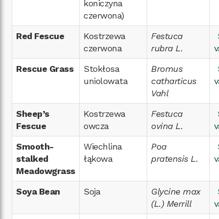
koniczyna
czerwona)
Red Fescue
Kostrzewa
Festuca
czerwona
rubra L.
v
Rescue Grass
Stokłosa
Bromus
uniolowata
catharticus
v
Vahl
Sheep’s
Kostrzewa
Festuca
Fescue
owcza
ovina L.
v
Smooth-
Wiechlina
Poa
stalked
łąkowa
pratensis L.
v
Meadowgrass
Soya Bean
Soja
Glycine max
(L.) Merrill
v