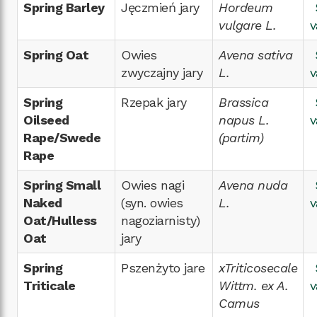
Spring Barley
Jęczmień jary
Hordeum
vulgare L.
v
Spring Oat
Owies
Avena sativa
zwyczajny jary
L.
v
Spring
Rzepak jary
Brassica
Oilseed
napus L.
v
Rape/Swede
(partim)
Rape
Spring Small
Owies nagi
Avena nuda
Naked
(syn. owies
L.
v
Oat/Hulless
nagoziarnisty)
Oat
jary
Spring
Pszenżyto jare
xTriticosecale
Triticale
Wittm. ex A.
v
Camus