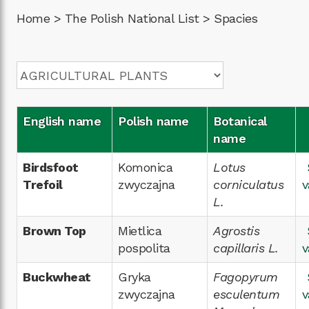
Home
>
The Polish National List
>
Spacies
English name
Polish name
Botanical
name
Birdsfoot
Komonica
Lotus
Trefoil
zwyczajna
corniculatus
v
L.
Brown Top
Mietlica
Agrostis
pospolita
capillaris L.
v
Buckwheat
Gryka
Fagopyrum
zwyczajna
esculentum
v