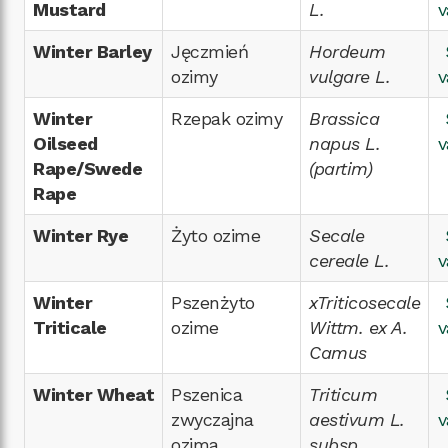
Mustard
L.
v
Winter Barley
Jęczmień
Hordeum
ozimy
vulgare L.
v
Winter
Rzepak ozimy
Brassica
Oilseed
napus L.
v
Rape/Swede
(partim)
Rape
Winter Rye
Żyto ozime
Secale
cereale L.
v
Winter
Pszenżyto
xTriticosecale
Triticale
ozime
Wittm. ex A.
v
Camus
Winter Wheat
Pszenica
Triticum
zwyczajna
aestivum L.
v
ozima
subsp.