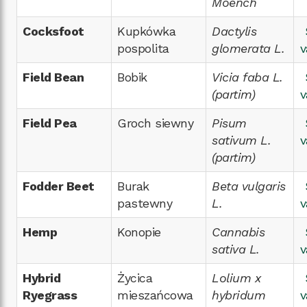
Moench
Cocksfoot
Kupkówka
Dactylis
pospolita
glomerata L.
v
Field Bean
Bobik
Vicia faba L.
(partim)
v
Field Pea
Groch siewny
Pisum
sativum L.
v
(partim)
Fodder Beet
Burak
Beta vulgaris
pastewny
L.
v
Hemp
Konopie
Cannabis
sativa L.
v
Hybrid
Życica
Lolium x
Ryegrass
mieszańcowa
hybridum
v